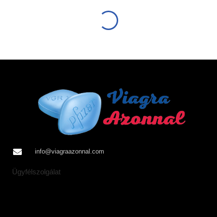
info@viagraazonnal.com
Ügyfélszolgálat