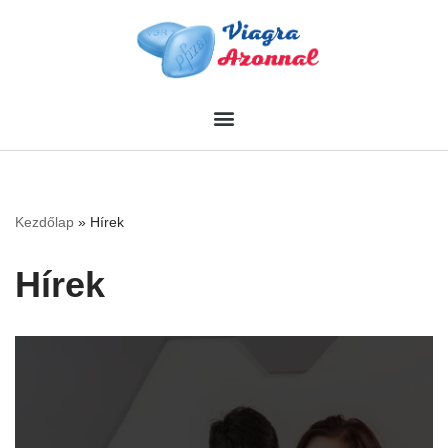
Skip
to
content
Kezdőlap
»
Hírek
Hírek