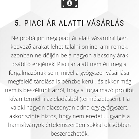
5. PIACI ÁR ALATTI VÁSÁRLÁS
Ne próbáljon meg piaci ár alatt vásárolni! Igen
kedvező árakat lehet találni online, ami remek,
azonban ne dőljön be a nagyon alacsony árak
csábító erejének! Piaci ár alatt nem éri meg a
forgalmazónak sem, mivel a gyógyszer vásárlása,
megfelelő tárolása is pénzbe kerül, és ekkor még
nem is beszéltünk arról, hogy a forgalmazó profitot
kíván termelni az eladásból (természetesen). Ha
valaki nagyon alacsonyan adna egy gyógyszert,
akkor szinte biztos, hogy nem eredeti, ugyanis a
hamisítványok értelemszerűen sokkal olcsóbban
beszerezhetők.