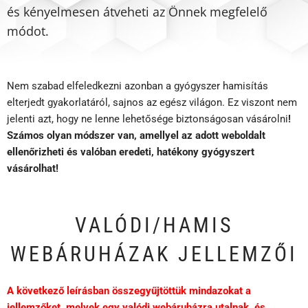
és kényelmesen átveheti az Önnek megfelelő
módot.
Nem szabad elfeledkezni azonban a gyógyszer hamisítás
elterjedt gyakorlatáról, sajnos az egész világon. Ez viszont nem
jelenti azt, hogy ne lenne lehetősége biztonságosan vásárolni
!
Számos olyan módszer van, amellyel az adott weboldalt
ellenőrizheti és valóban eredeti, hatékony gyógyszert
vásárolhat!
VALÓDI/HAMIS
WEBÁRUHÁZAK JELLEMZŐI
A következő leírásban összegyűjtöttük mindazokat a
jellemzőket, melyek egy valódi webáruházra utalnak, és