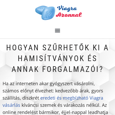
Skip
to
content
HOGYAN SZŰRHETŐK KI A
HAMISÍTVÁNYOK ÉS
ANNAK FORGALMAZÓI?
Ha az interneten akar gyógyszert vásárolni,
számos előnyt élvezhet: kedvezőbb árak, gyors
szállítás, diszkrét
eredeti és megbízható Viagra
vásárlás
kíváncsi szemek és várakozás nélkül. Az
online rendelést bármikor, éjjel-nappal leadhatja