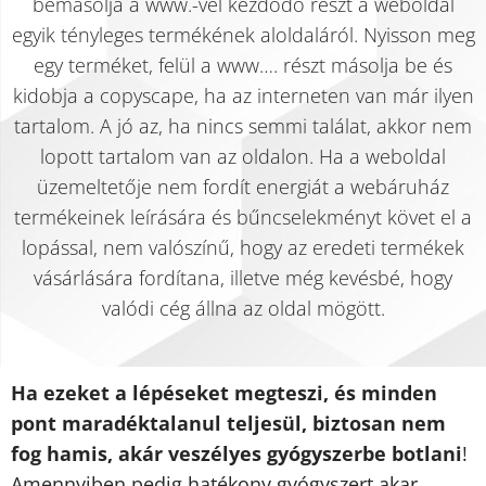
bemásolja a www.-vel kezdődő részt a weboldal
egyik tényleges termékének aloldaláról. Nyisson meg
egy terméket, felül a www…. részt másolja be és
kidobja a copyscape, ha az interneten van már ilyen
tartalom. A jó az, ha nincs semmi találat, akkor nem
lopott tartalom van az oldalon. Ha a weboldal
üzemeltetője nem fordít energiát a webáruház
termékeinek leírására és bűncselekményt követ el a
lopással, nem valószínű, hogy az eredeti termékek
vásárlására fordítana, illetve még kevésbé, hogy
valódi cég állna az oldal mögött.
Ha ezeket a lépéseket megteszi, és minden
pont maradéktalanul teljesül, biztosan nem
fog hamis, akár veszélyes gyógyszerbe botlani
!
Amennyiben pedig hatékony gyógyszert akar