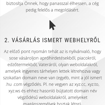
biztosítja Önnek, hogy panasszal élhessen, a cég
pedig felelős a megoldásért. ​
2. VÁSÁRLÁS ISMERT WEBHELYRŐL
Az előző pont nyomán tehát az is nyilvánvaló, hogy
sose vásároljon apróhirdetésekből, piacokról,
edzőtermekből, Vateráról, olyan weboldalakról,
amelyek ingyenes tárhelyen lettek létrehozva vagy
szokatlan domain neve van (egyéb, mint a jól ismert
.hu .com végződés. Pl. ne vegyen az xyz.cc, xyz.to,
xyz.ws és ehhez hasonló bújtatott domain név
végződésű weboldalakról, amelyeket
magánszemélyek hoztak létre).