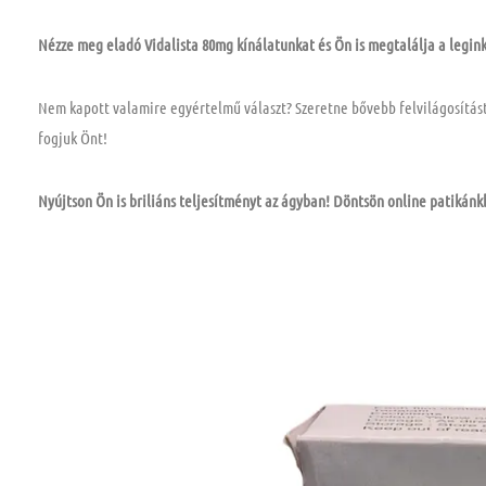
Nézze meg eladó Vidalista 80mg kínálatunkat és Ön is megtalálja a legin
Nem kapott valamire egyértelmű választ? Szeretne bővebb felvilágosítás
fogjuk Önt!
Nyújtson Ön is briliáns teljesítményt az ágyban! Döntsön online patikánk