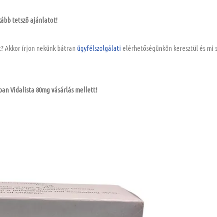
kább tetsző ajánlatot!
t? Akkor írjon nekünk bátran
ügyfélszolgálati
elérhetőségünkön
keresztül és mi 
ban Vidalista 80mg vásárlás mellett!