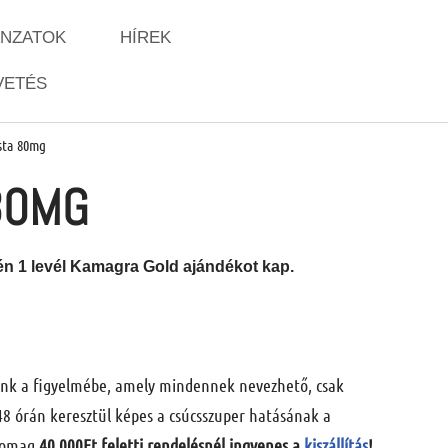
ÁNZATOK
HÍREK
VETÉS
sta 80mg
 80MG
tén 1 levél Kamagra Gold ajándékot kap.
unk a figyelmébe, amely mindennek nevezhető, csak
48 órán keresztül képes a csúcsszuper hatásának a
csomag
40.000Ft feletti rendelésnél ingyenes a
kiszállítás
!