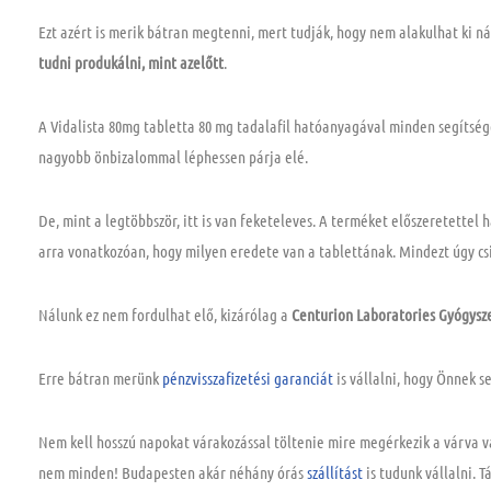
Ezt azért is merik bátran megtenni, mert tudják, hogy nem alakulhat ki n
tudni produkálni, mint azelőtt
.
A Vidalista 80mg tabletta 80 mg tadalafil hatóanyagával minden segítsé
nagyobb önbizalommal léphessen párja elé.
De, mint a legtöbbször, itt is van feketeleves. A terméket előszeretettel
arra vonatkozóan, hogy milyen eredete van a tablettának.
Mindezt úgy cs
Nálunk ez nem fordulhat elő, kizárólag a
Centurion Laboratories Gyógysz
Erre bátran merünk
pénzvisszafizetési garanciát
is vállalni, hogy Önnek s
Nem kell hosszú napokat várakozással töltenie mire megérkezik a várva v
nem minden! Budapesten akár néhány órás
szállítást
is tudunk vállalni. 