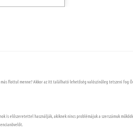
 más flottul menne? Akkor az itt található lehetőség valószínűleg tetszeni fog 
nok is előszeretettel használják, akiknek nincs problémájuk a szerszámuk működ
tencianövelőt.