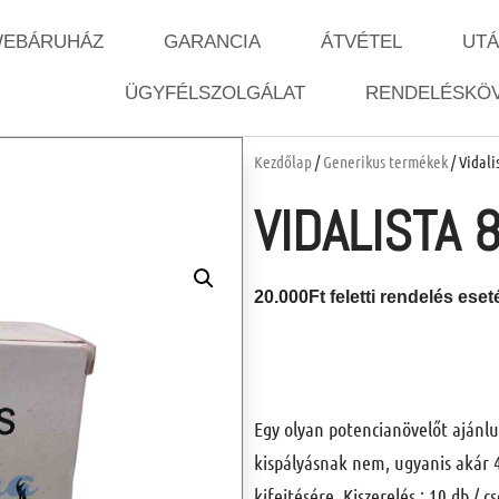
EBÁRUHÁZ
GARANCIA
ÁTVÉTEL
UT
ÜGYFÉLSZOLGÁLAT
RENDELÉSKÖ
Kezdőlap
/
Generikus termékek
/ Vidali
VIDALISTA
20.000Ft feletti rendelés ese
Egy olyan potencianövelőt ajánl
kispályásnak nem, ugyanis akár
kifejtésére.
Kiszerelés : 10 db / 