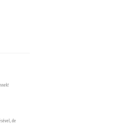
Önnek!
ésével, de