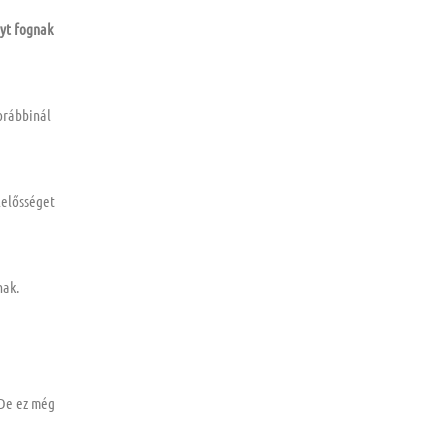
nyt fognak
orábbinál
lelősséget
!
nak.
 De ez még