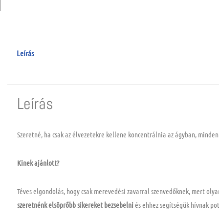
Leírás
Leírás
Szeretné, ha csak az élvezetekre kellene koncentrálnia az ágyban, minden
Kinek ajánlott?
Téves elgondolás, hogy csak merevedési zavarral szenvedőknek, mert olya
szeretnénk elsöprőbb sikereket bezsebelni
és ehhez segítségük hívnak po