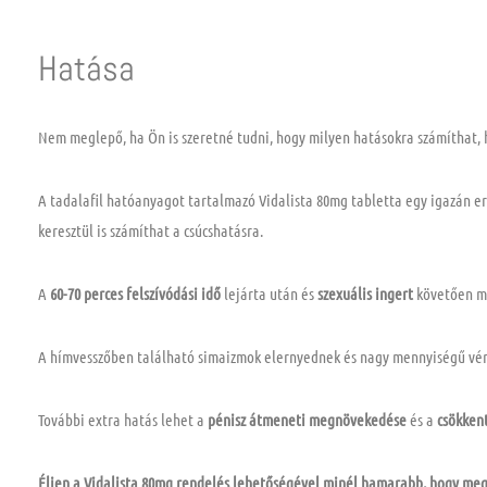
Hatása
Nem meglepő, ha Ön is szeretné tudni, hogy milyen hatásokra számíthat, 
A tadalafil hatóanyagot tartalmazó Vidalista 80mg tabletta egy igazán e
keresztül is számíthat a csúcshatásra.
A
60-70 perces felszívódási idő
lejárta után és
szexuális ingert
követően má
A hímvesszőben található simaizmok elernyednek és nagy mennyiségű vér 
További extra hatás lehet a
pénisz átmeneti megnövekedése
és a
csökkent
Éljen a Vidalista 80mg rendelés lehetőségével minél hamarabb, hogy meg