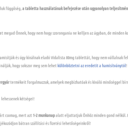
áluk függőség,
a tabletta használatának befejezése után ugyanolyan teljesítmé
get megad Önnek, hogy nem hogy szorongania ne kelljen az ágyban, de minden k
 hamisítják és úgy kínálnak eladó Vidalista 80mg tablettát, hogy nem vállalnak fe
inálják, hogy sokszor meg sem lehet
különböztetni az
eredetit a hamisítványtól
ergyár
termékeit forgalmazzuk, amelyek megbízhatóak és kiváló minőséggel bír
e lehessenek kétségei!
árt csomag, mert azt
1-2 munkanap
alatt eljuttatjuk Önhöz minden gond nélkül.
Tájékozódjon bátran
szállítási és fizetési lehetőségeinkről
!