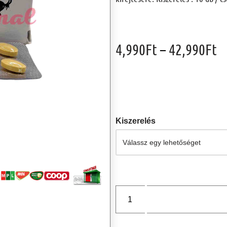
4,990
Ft
–
42,990
Ft
Kiszerelés