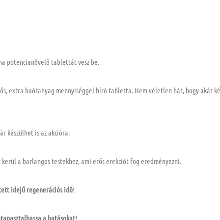
ha potencianövelő tablettát vesz be.
rős, extra haótanyag mennyiséggel bíró tabletta. Nem véletlen hát, hogy akár k
r készülhet is az akcióra.
kerül a barlangos testekhez, ami erős erekciót fog eredményezni.
ett idejű regenerációs idő
!
tapasztalhassa a hatásokat!