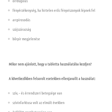
orrdugulás
fényérzékenység, ha hirtelen erős fényviszonyok lépnek fel
arcpirosodás
szájszárazság
bőrpír megjelenése
Mikor nem ajánlott, hogy a tabletta használatába kezdjen?
A következőkben felsorolt esetekben ellenjavallt a használat:
szív, – és érrendszeri betegsége van
szívinfarktusa volt az elmúlt években