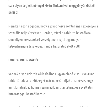
csak olyan teljesítménnyel kíván élni, amivel meggyönyörködteti
párját
!
Nem kell azon aggódni, hogy a jövőt nézve romlanának az esélyei a
szexuális teljesítményét illetően, mivel a tabletta használata
semmilyen hozzászokási veszélyt nem rejt! Ugyanolyan
teljesítményre lesz képes, mint a használat előtt volt!
FONTOS INFORMÁCIÓ
Vannak olyan üzletek, akik kínálnak ugyan eladó Vikalis VX 40mg
tablettát, de a felelősséget már nem vállalják arra nézve, hogy
amit kínálnak az honnan származik, mit tartalmaz és egyáltalán
biztonsággal használható-e.