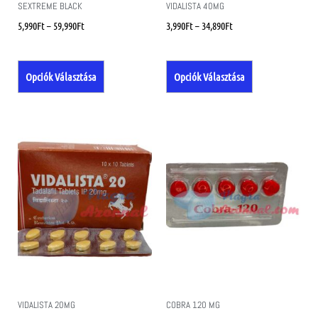
SEXTREME BLACK
VIDALISTA 40MG
5,990
Ft
–
59,990
Ft
3,990
Ft
–
34,890
Ft
Opciók Választása
Opciók Választása
VIDALISTA 20MG
COBRA 120 MG