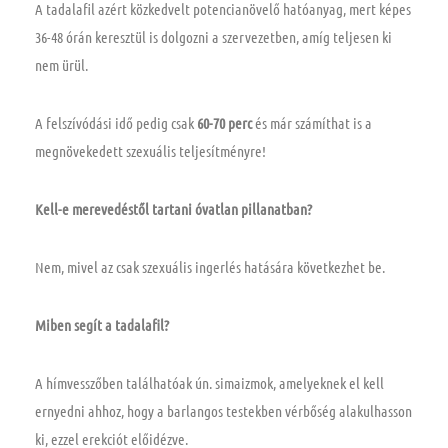
A tadalafil azért közkedvelt potencianövelő hatóanyag, mert képes
36-48 órán keresztül is dolgozni a szervezetben, amíg teljesen ki
nem ürül.
A felszívódási idő pedig csak
60-70 perc
és már számíthat is a
megnövekedett szexuális teljesítményre!
Kell-e merevedéstől tartani óvatlan pillanatban?
Nem, mivel az csak szexuális ingerlés hatására következhet be.
Miben segít a tadalafil?
A hímvesszőben találhatóak ún. simaizmok, amelyeknek el kell
ernyedni ahhoz, hogy a barlangos testekben vérbőség alakulhasson
ki, ezzel erekciót előidézve.