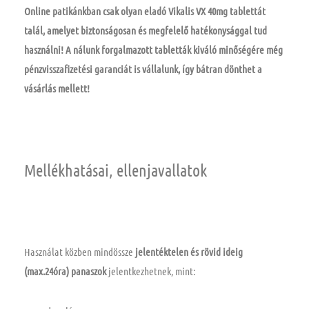
Online patikánkban csak olyan eladó Vikalis VX 40mg tablettát
talál, amelyet biztonságosan és megfelelő hatékonysággal tud
használni! A nálunk forgalmazott tabletták kiváló minőségére még
pénzvisszafizetési garanciát is vállalunk, így bátran dönthet a
vásárlás mellett!
Mellékhatásai, ellenjavallatok
Használat közben mindössze
jelentéktelen és rövid ideig
(max.24óra) panaszok
jelentkezhetnek, mint: