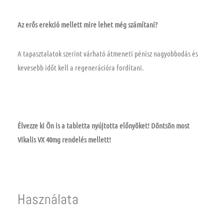
Az erős erekció mellett mire lehet még számítani?
A tapasztalatok szerint várható átmeneti pénisz nagyobbodás és
kevesebb időt kell a regenerációra fordítani.
Élvezze ki Ön is a tabletta nyújtotta előnyöket! Döntsön most
Vikalis VX 40mg rendelés mellett!
Használata