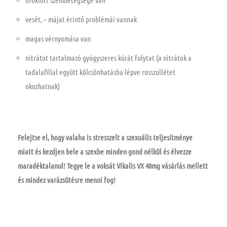
öröklött szembetegsége van
vesét, – májat érintő problémái vannak
magas vérnyomása van
nitrátot tartalmazó gyógyszeres kúrát folytat (a nitrátok a
tadalafillal együtt kölcsönhatásba lépve rosszullétet
okozhatnak)
Felejtse el, hogy valaha is stresszelt a szexuális teljesítménye
miatt és kezdjen bele a szexbe minden gond nélkül és élvezze
maradéktalanul! Tegye le a voksát Vikalis VX 40mg vásárlás mellett
és mindez varázsütésre menni fog!