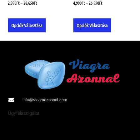
2,990
Ft
–
28,650
Ft
4,990
Ft
–
26,990
Ft
Opciók Választása
Opciók Választása
info@viagraazonnal.com
Ügyfélszolgálat