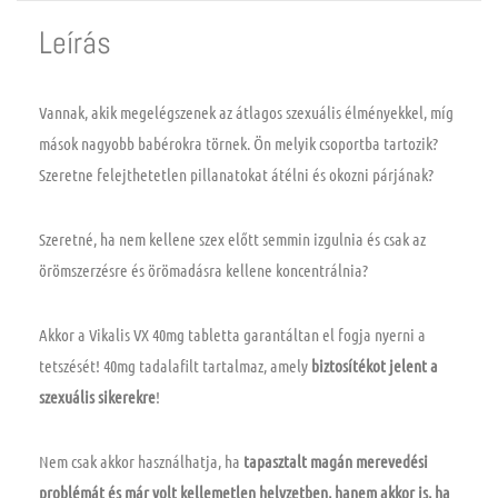
Leírás
Vannak, akik megelégszenek az átlagos szexuális élményekkel, míg
mások nagyobb babérokra törnek. Ön melyik csoportba tartozik?
Szeretne felejthetetlen pillanatokat átélni és okozni párjának?
Szeretné, ha nem kellene szex előtt semmin izgulnia és csak az
örömszerzésre és örömadásra kellene koncentrálnia?
Akkor a Vikalis VX 40mg tabletta garantáltan el fogja nyerni a
tetszését! 40mg tadalafilt tartalmaz, amely
biztosítékot jelent a
szexuális sikerekre
!
Nem csak akkor használhatja, ha
tapasztalt magán merevedési
problémát és már volt kellemetlen helyzetben, hanem akkor is, ha