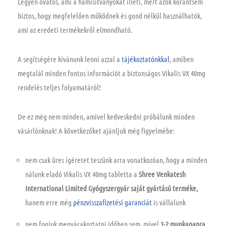
Legyen óvatos, ami a hamisítványokat illeti, mert azok korántsem
biztos, hogy megfelelően működnek és gond nélkül használhatók,
ami az eredeti termékekről elmondható.
A segítségére kívánunk lenni azzal a
tájékoztatónkkal
, amiben
megtalál minden fontos információt a biztonságos Vikalis VX 40mg
rendelés teljes folyamatáról!
De ez még nem minden, amivel kedveskedni próbálunk minden
vásárlónknak! A következőket ajánljuk még figyelmébe:
nem csak üres ígéretet teszünk arra vonatkozóan, hogy a minden
nálunk eladó Vikalis VX 40mg tabletta a
Shree Venkatesh
International Limited Gyógyszergyár saját gyártású terméke,
hanem erre még
pénzvisszafizetési garanciát
is vállalunk
nem fogjuk megvárakoztatni időben sem, mivel
1-2 munkanapra