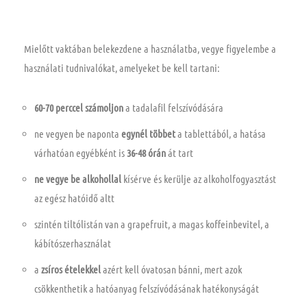
Mielőtt vaktában belekezdene a használatba, vegye figyelembe a
használati tudnivalókat, amelyeket be kell tartani:
60-70 perccel számoljon
a tadalafil felszívódására
ne vegyen be naponta
egynél többet
a tablettából, a hatása
várhatóan egyébként is
36-48 órán
át tart
ne vegye be alkohollal
kísérve és kerülje az alkoholfogyasztást
az egész hatóidő altt
szintén tiltólistán van a grapefruit, a magas koffeinbevitel, a
kábítószerhasználat
a
zsíros ételekkel
azért kell óvatosan bánni, mert azok
csökkenthetik a hatóanyag felszívódásának hatékonyságát