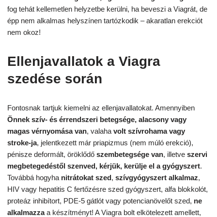
fog tehát kellemetlen helyzetbe kerülni, ha beveszi a Viagrát, de
épp nem alkalmas helyszínen tartózkodik – akaratlan erekciót
nem okoz!
Ellenjavallatok a Viagra
szedése során
Fontosnak tartjuk kiemelni az ellenjavallatokat. Amennyiben
Önnek szív- és érrendszeri betegsége, alacsony vagy
magas vérnyomása van
, valaha
volt szívrohama vagy
stroke-ja
, jelentkezett már priapizmus (nem múló erekció),
pénisze deformált, öröklődő
szembetegsége van
, illetve
szervi
megbetegedéstől szenved, kérjük, kerülje el a gyógyszert
.
Továbbá hogyha
nitrátokat szed
,
szívgyógyszert alkalmaz
,
HIV vagy hepatitis C fertőzésre szed gyógyszert, alfa blokkolót,
proteáz inhibítort, PDE-5 gátlót vagy potencianövelőt szed,
ne
alkalmazza
a készítményt! A Viagra bolt elkötelezett amellett,