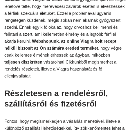
lehetővé tette, hogy merevedési zavarok esetén is élvezhessék
a férfiak szexuális életüket. Ezzel a problémával ugyanis
rengetegen küzdenek, mégis sokan nem akarnak gyógyszert
szedni. Ennek egyik fő oka az, hogy orvoshoz kell menni és
felírtani a szert, ami kellemetlen élmény és a legtöbb férfi el
akarja kerülni.
Webshopunk, az online Viagra bolt recept
nélkül biztosít az Ön számára eredeti terméket
, hogy végre
csak kellemes élmének érhessék az ágyban, miközben
teljesen diszkréten
vásárolhat! Cikkünkből megismerhet a
rendelés részleteit, illetve a Viagra használatát és fő
ellenjavallatait.
Részletesen a rendelésről,
szállításról és fizetésről
Fontos, hogy megismerkedjen a vásárlás menetével, illetve a
különböző szállítási lehetőségekkel, így zökkenőmentes lehet a