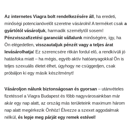
Az internetes Viagra bolt rendelkezésére áll
, ha eredeti,
minőségi potencianövelőt szeretne vásárolni! A terméket csak
a
gyártótól vásároljuk
, harmadik személytől sosem!
Pénzvisszafizetési garanciát vállalunk
minőségére, így, ha
Ön elégedetlen,
visszautaljuk pénzét vagy a teljes árat
levásárolhatja
! Ez szerencsére ritkán fordul elő, a rendkívüli jó
hatásfoka miatt – ha mégis, egyéb aktív hatóanyagokkal Ön is
teljes szexuális életet élhet, úgyhogy ne csüggedjen, csak
próbáljon ki egy másik készítményt!
Vásároljon nálunk biztonságosan és gyorsan
– utánvételes
fizetéssel a Viagra Budapest és főbb nagyvárosainkban már
akár egy nap alatt, az ország más területeink maximum három
nap alatt megérkezik Önhöz! Élvezze a szexet aggodalmak
nélkül,
és lepje meg párját egy remek estével
!