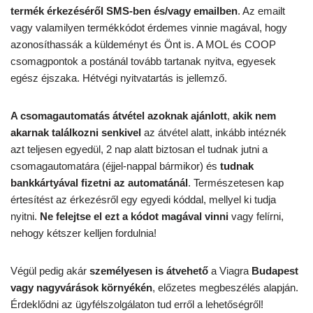
termék érkezéséről SMS-ben és/vagy emailben
. Az emailt
vagy valamilyen termékkódot érdemes vinnie magával, hogy
azonosíthassák a küldeményt és Önt is. A MOL és COOP
csomagpontok a postánál tovább tartanak nyitva, egyesek
egész éjszaka. Hétvégi nyitvatartás is jellemző.
A csomagautomatás átvétel azoknak ajánlott
,
akik nem
akarnak találkozni senkivel
az átvétel alatt, inkább intéznék
azt teljesen egyedül, 2 nap alatt biztosan el tudnak jutni a
csomagautomatára (éjjel-nappal bármikor) és
tudnak
bankkártyával fizetni az automatánál
. Természetesen kap
értesítést az érkezésről egy egyedi kóddal, mellyel ki tudja
nyitni.
Ne felejtse el ezt a kódot magával vinni
vagy felírni,
nehogy kétszer kelljen fordulnia!
Végül pedig akár
személyesen is átvehető
a Viagra
Budapest
vagy nagyvárások környékén
, előzetes megbeszélés alapján.
Érdeklődni az ügyfélszolgálaton tud erről a lehetőségről!