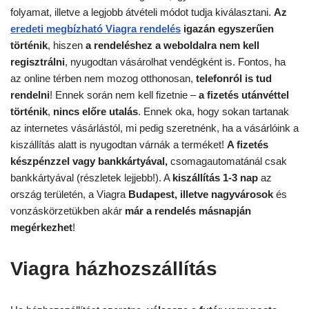
folyamat, illetve a legjobb átvételi módot tudja kiválasztani.
Az
eredeti megbízható Viagra rendelés
igazán egyszerűen
történik
, hiszen
a rendeléshez a weboldalra nem kell
regisztrálni
, nyugodtan vásárolhat vendégként is. Fontos, ha
az online térben nem mozog otthonosan,
telefonról is tud
rendelni
! Ennek során nem kell fizetnie –
a fizetés utánvéttel
történik
,
nincs előre utalás
. Ennek oka, hogy sokan tartanak
az internetes vásárlástól, mi pedig szeretnénk, ha a vásárlóink a
kiszállítás alatt is nyugodtan várnák a terméket!
A fizetés
készpénzzel vagy bankkártyával,
csomagautomatánál csak
bankkártyával (részletek lejjebb!). A
kiszállítás 1-3 nap
az
ország területén, a Viagra
Budapest, illetve nagyvárosok
és
vonzáskörzetükben akár
már
a rendelés másnapján
megérkezhet
!
Viagra házhozszállítás