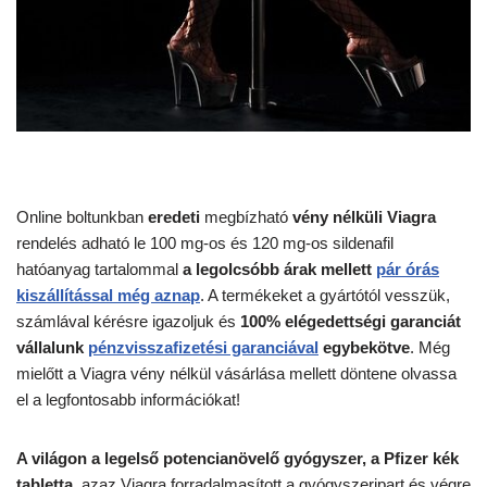
Online boltunkban
eredeti
megbízható
vény nélküli Viagra
rendelés adható le 100 mg-os és 120 mg-os sildenafil
hatóanyag tartalommal
a legolcsóbb árak mellett
pár órás
kiszállítással még aznap
. A termékeket a gyártótól vesszük,
számlával kérésre igazoljuk és
100% elégedettségi garanciát
vállalunk
pénzvisszafizetési garanciával
egybekötve
. Még
mielőtt a Viagra vény nélkül vásárlása mellett döntene olvassa
el a legfontosabb információkat!
A világon a legelső potencianövelő gyógyszer, a Pfizer kék
tabletta
, azaz Viagra forradalmasított a gyógyszeripart és végre