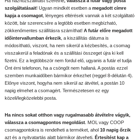
Ha házhozszállítást szeretne
, válassza a futár vagy posta
szolgáltatásait
! Ugyan mindkét esetben a
megadott címre
kapja a csomagot
, lényeges eltérések vannak a két szolgáltató
között, bár szerencsére a legtöbb esetben megbízható,
zökkenőmentes szállításra számíthat!
A futár előre megadott
időintervallumban érkezik
, a kiszállítás dátuma is
módosítható, viszont, ha nem sikerül a kézbesítés, a csomag
visszakerül a feladónak és a szállítási összeget újra ki kell
fizetni. Ez a legtöbbször nem fordul elő, ugyanis a futár el tudja
Önt érni telefonon, ha a csöngőt nem hallaná. A postás ezzel
szemben munkaidőben bármikor érkezhet (reggel 8-délután 4).
Előnye viszont, hogyha nem sikerül az átvétel, a postán 10
napig elmehet a csomagért. Természetesen ez egy
közeli/legközelebbi posta.
Ha nincs sokat otthon vagy rugalmasabb átvételre vágyik,
válassza a csomagpontos megoldást
. MOL vagy COOP
csomagpontokra is rendelheti a terméket, ahol
10 napig őrzik
azt és a nyitvatartás alatt bármikor átveheti.
Értesítést kap a