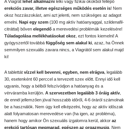
A Viagrát
lehet alkalmazni
lelki vagy fizikai okokból fellépő
erekciós zavar, illetve egészséges működés esetén is
! Nem
okoz hozzászokást, ami azt jelenti, nem szükséges az adagot
emelni.
Napi egy szem
(100 mg aktív hatóanyaggal, szildenafil-
citráttal) bőven
elegendő
a merevedési problémák kezelésére!
Túladagolása mellékhatásokat okoz
, ezt fontos kiemelni! A
gyógyszertől továbbá
függőség sem alakul ki
, azaz, ha Önnek
semmilyen szexuális zavara nincs, a Viagrától sem alakul majd
ki!
A tablettát
vízzel kell bevenni, egyben, nem elrágva
, legalább
30, esetenként 60 perccel a tervezett szex előtt. Ennyi idő kell
ugyanis, hogy a bélből felszívódjon a hatóanyag és a
vérváramba kerüljön.
A szervezetben legalább 3 óráig aktív
,
de ennél jellemzően jóval hosszabb időről, 4-6 óráról számolnak
be a használók. Nem úgy kell elképzelni, hogy az aktív időszak
alatt folyamatosan merevedése van (ha igen, az probléma),
hanem hogy amikor Ön szexuális izgalomra kerül, akkor
az
erekció tartósan megmarad, egészen az orgazmusig
. Nem