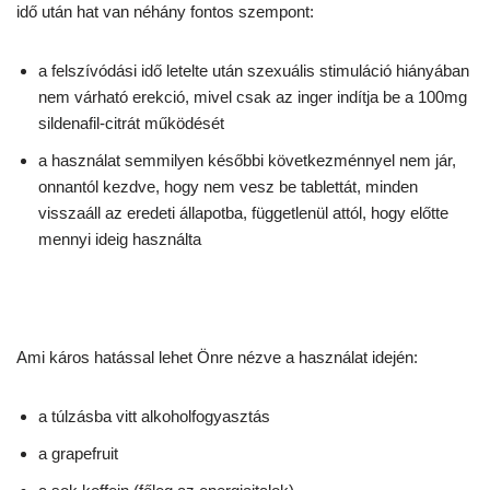
idő után hat van néhány fontos szempont:
a felszívódási idő letelte után szexuális stimuláció hiányában
nem várható erekció, mivel csak az inger indítja be a 100mg
sildenafil-citrát működését
a használat semmilyen későbbi következménnyel nem jár,
onnantól kezdve, hogy nem vesz be tablettát, minden
visszaáll az eredeti állapotba, függetlenül attól, hogy előtte
mennyi ideig használta
Ami káros hatással lehet Önre nézve a használat idején:
a túlzásba vitt alkoholfogyasztás
a grapefruit