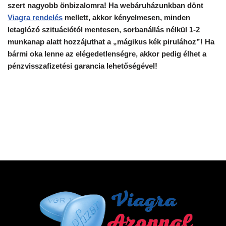
szert nagyobb önbizalomra! Ha webáruházunkban dönt
Viagra rendelés
mellett, akkor kényelmesen, minden
letaglózó szituációtól mentesen, sorbanállás nélkül 1-2
munkanap alatt hozzájuthat a „mágikus kék pirulához”! Ha
bármi oka lenne az elégedetlenségre, akkor pedig élhet a
pénzvisszafizetési garancia lehetőségével!