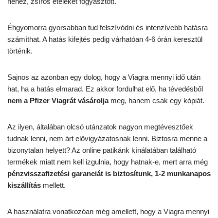
nehéz, zsíros ételeket fogyasztott.
Éhgyomorra gyorsabban tud felszívódni és intenzívebb hatásra
számíthat. A hatás kifejtés pedig várhatóan 4-6 órán keresztül
történik.
Sajnos az azonban egy dolog, hogy a Viagra mennyi idő után
hat, ha a hatás elmarad. Ez akkor fordulhat elő, ha tévedésből
nem a Pfizer Viagrát vásárolja
meg, hanem csak egy kópiát.
Az ilyen, általában olcsó utánzatok nagyon megtévesztőek
tudnak lenni, nem árt elővigyázatosnak lenni. Biztosra menne a
bizonytalan helyett? Az online patikánk kínálatában található
termékek miatt nem kell izgulnia, hogy hatnak-e, mert arra még
pénzvisszafizetési garanciát is biztosítunk, 1-2 munkanapos
kiszállítás
mellett.
A használatra vonatkozóan még amellett, hogy a Viagra mennyi