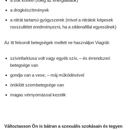
a sok koffein (főleg az energiaitalok)
a drogkészítmények
a nitrát tartamú gyógyszerek (mivel a nitrátok képesek
rosszullétet eredményezni, ha a sildenafillal egyesülnek)
Az itt felsorolt betegségek mellett ne használjon Viagrát:
szívinfarktusa volt vagy egyéb szív, – és érrendszeri
betegsége van
gondja van a vese, – máj működésével
öröklött szembetegsége van
magas vérnyomással kezelik
Változtasson Ön is bátran a
szexuális szokásain és tegyen