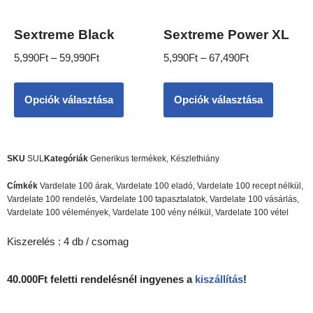
Sextreme Black
Sextreme Power XL
5,990
Ft
–
59,990
Ft
5,990
Ft
–
67,490
Ft
Opciók választása
Opciók választása
SKU
SUL
Kategóriák
Generikus termékek
,
Készlethiány
Címkék
Vardelate 100 árak
,
Vardelate 100 eladó
,
Vardelate 100 recept nélkül
,
Vardelate 100 rendelés
,
Vardelate 100 tapasztalatok
,
Vardelate 100 vásárlás
,
Vardelate 100 vélemények
,
Vardelate 100 vény nélkül
,
Vardelate 100 vétel
Kiszerelés : 4 db / csomag
40.000Ft feletti rendelésnél ingyenes a
kiszállítás
!