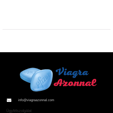
info@viagraazonnal.com
Ügyfélszolgálat